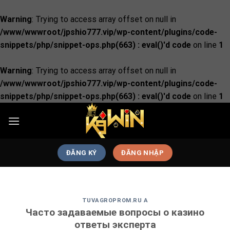
Warning
: Trying to access array offset on null in
/www/wwwroot/jpshio777.vip/wp-content/plugins/code-
snippets/php/snippet-ops.php(663) : eval()'d code
on line
1
Warning
: Trying to access array offset on null in
/www/wwwroot/jpshio777.vip/wp-content/plugins/code-
snippets/php/snippet-ops.php(663) : eval()'d code
on line
1
Bỏ
qua
nội
dung
ĐĂNG KÝ
ĐĂNG NHẬP
TUVAGROPROM.RU A
Часто задаваемые вопросы о казино
ответы эксперта