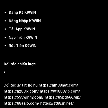
Đăng Ký
K
9WIN
Đăng Nhập K9WIN
Tải App K9WIN
Nạp Tiền K9WIN
Rút Tiền K9WIN
Đối tác chiến lược
x
Đối tác uy tín:
nổ hũ
https://hm88net.com/
https://hz88lx.com/
https://w1888vip.com/
https://555winny.com/
https://85pg666.vip/
https://88aaio.com/
https://tt88.in.net/