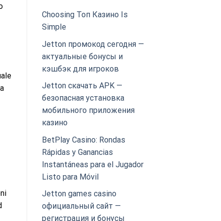
o
Choosing Топ Казино Is
Simple
Jetton промокод сегодня —
актуальные бонусы и
кэшбэк для игроков
uale
Jetton скачать APK —
ia
безопасная установка
мобильного приложения
казино
BetPlay Casino: Rondas
Rápidas y Ganancias
Instantáneas para el Jugador
Listo para Móvil
ni
Jetton games casino
d
официальный сайт —
регистрация и бонусы