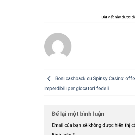
Bài viết này được 
Boni cashback su Spinsy Casino: offe
imperdibili per giocatori fedeli
Để lại một bình luận
Email của bạn sẽ không được hiển thị c
Bình luận
*