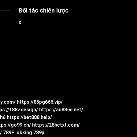
Đối tác chiến lược
x
ny.com/
https://85pg666.vip/
ps://188v.design/
https://au88-vi.net/
chủ
https://bet888.help/
tps://go99.ch/
https://28betxt.com/
/
789F
okking
789p