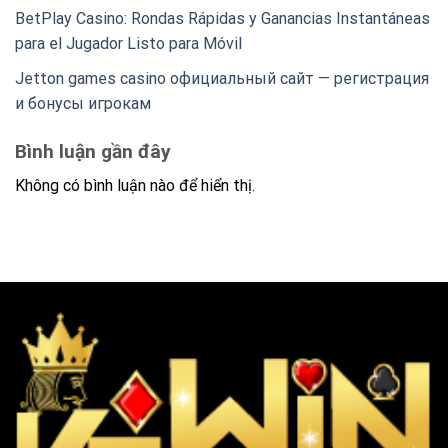
BetPlay Casino: Rondas Rápidas y Ganancias Instantáneas
para el Jugador Listo para Móvil
Jetton games casino официальный сайт — регистрация
и бонусы игрокам
Bình luận gần đây
Không có bình luận nào để hiển thị.