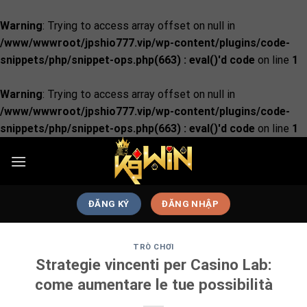
Warning
: Trying to access array offset on null in
/www/wwwroot/jpshio777.vip/wp-content/plugins/code-
snippets/php/snippet-ops.php(663) : eval()'d code
on line
1
Warning
: Trying to access array offset on null in
/www/wwwroot/jpshio777.vip/wp-content/plugins/code-
snippets/php/snippet-ops.php(663) : eval()'d code
on line
1
Bỏ
qua
nội
dung
ĐĂNG KÝ
ĐĂNG NHẬP
TRÒ CHƠI
Strategie vincenti per Casino Lab:
come aumentare le tue possibilità