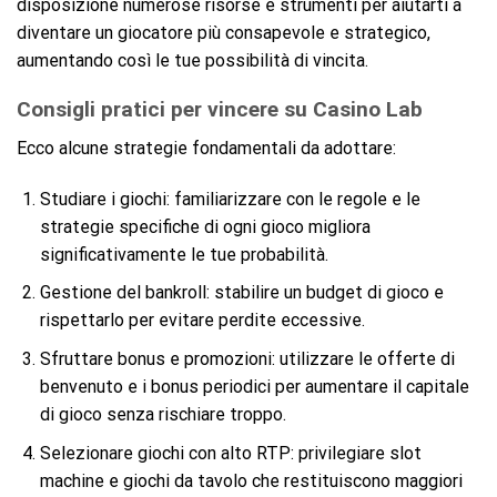
disposizione numerose risorse e strumenti per aiutarti a
diventare un giocatore più consapevole e strategico,
aumentando così le tue possibilità di vincita.
Consigli pratici per vincere su Casino Lab
Ecco alcune strategie fondamentali da adottare:
Studiare i giochi: familiarizzare con le regole e le
strategie specifiche di ogni gioco migliora
significativamente le tue probabilità.
Gestione del bankroll: stabilire un budget di gioco e
rispettarlo per evitare perdite eccessive.
Sfruttare bonus e promozioni: utilizzare le offerte di
benvenuto e i bonus periodici per aumentare il capitale
di gioco senza rischiare troppo.
Selezionare giochi con alto RTP: privilegiare slot
machine e giochi da tavolo che restituiscono maggiori