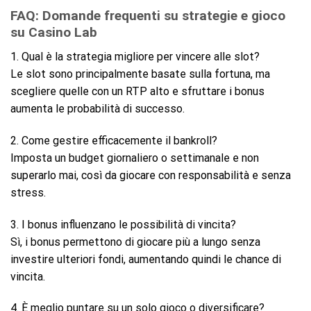
FAQ: Domande frequenti su strategie e gioco
su Casino Lab
1. Qual è la strategia migliore per vincere alle slot?
Le slot sono principalmente basate sulla fortuna, ma
scegliere quelle con un RTP alto e sfruttare i bonus
aumenta le probabilità di successo.
2. Come gestire efficacemente il bankroll?
Imposta un budget giornaliero o settimanale e non
superarlo mai, così da giocare con responsabilità e senza
stress.
3. I bonus influenzano le possibilità di vincita?
Sì, i bonus permettono di giocare più a lungo senza
investire ulteriori fondi, aumentando quindi le chance di
vincita.
4. È meglio puntare su un solo gioco o diversificare?