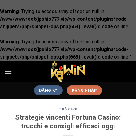
Warning
: Trying to access array offset on null in
/www/wwwroot/jpshio777.vip/wp-content/plugins/code-
snippets/php/snippet-ops.php(663) : eval()'d code
on line
1
Warning
: Trying to access array offset on null in
/www/wwwroot/jpshio777.vip/wp-content/plugins/code-
snippets/php/snippet-ops.php(663) : eval()'d code
on line
1
Bỏ
qua
nội
dung
ĐĂNG KÝ
ĐĂNG NHẬP
TRÒ CHƠI
Strategie vincenti Fortuna Casino:
trucchi e consigli efficaci oggi