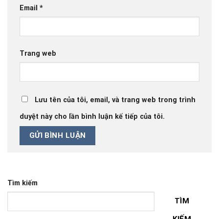
Email
*
Trang web
Lưu tên của tôi, email, và trang web trong trình
duyệt này cho lần bình luận kế tiếp của tôi.
Tìm kiếm
TÌM
KIẾM