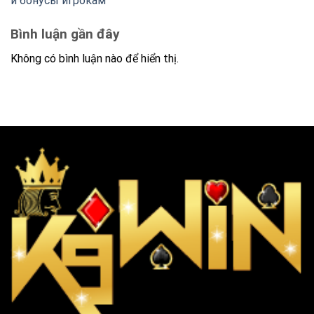
и бонусы игрокам
Bình luận gần đây
Không có bình luận nào để hiển thị.