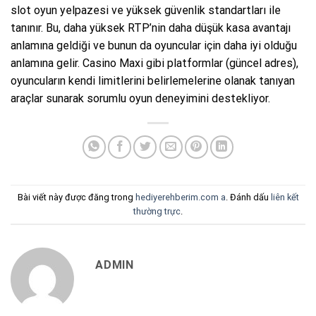
slot oyun yelpazesi ve yüksek güvenlik standartları ile
tanınır. Bu, daha yüksek RTP’nin daha düşük kasa avantajı
anlamına geldiği ve bunun da oyuncular için daha iyi olduğu
anlamına gelir. Casino Maxi gibi platformlar (güncel adres),
oyuncuların kendi limitlerini belirlemelerine olanak tanıyan
araçlar sunarak sorumlu oyun deneyimini destekliyor.
Bài viết này được đăng trong
hediyerehberim.com a
. Đánh dấu
liên kết
thường trực
.
ADMIN