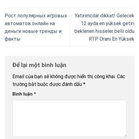
Рост популярных игровых
Yatırımcılar dikkat! Gelecek
автоматов онлайн на
12 ayda en yüksek getiri
деньги новые тренды и
beklenen hisseler belli oldu
факты
RTP Oranı En Yüksek
Để lại một bình luận
Email của bạn sẽ không được hiển thị công khai.
Các
trường bắt buộc được đánh dấu
*
Bình luận
*