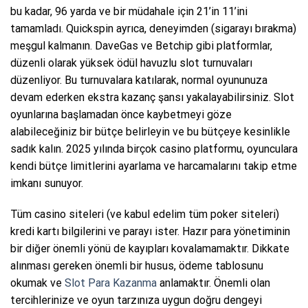
bu kadar, 96 yarda ve bir müdahale için 21’in 11’ini
tamamladı. Quickspin ayrıca, deneyimden (sigarayı bırakma)
meşgul kalmanın. DaveGas ve Betchip gibi platformlar,
düzenli olarak yüksek ödül havuzlu slot turnuvaları
düzenliyor. Bu turnuvalara katılarak, normal oyununuza
devam ederken ekstra kazanç şansı yakalayabilirsiniz. Slot
oyunlarına başlamadan önce kaybetmeyi göze
alabileceğiniz bir bütçe belirleyin ve bu bütçeye kesinlikle
sadık kalın. 2025 yılında birçok casino platformu, oyunculara
kendi bütçe limitlerini ayarlama ve harcamalarını takip etme
imkanı sunuyor.
Tüm casino siteleri (ve kabul edelim tüm poker siteleri)
kredi kartı bilgilerini ve parayı ister. Hazır para yönetiminin
bir diğer önemli yönü de kayıpları kovalamamaktır. Dikkate
alınması gereken önemli bir husus, ödeme tablosunu
okumak ve
Slot Para Kazanma
anlamaktır. Önemli olan
tercihlerinize ve oyun tarzınıza uygun doğru dengeyi