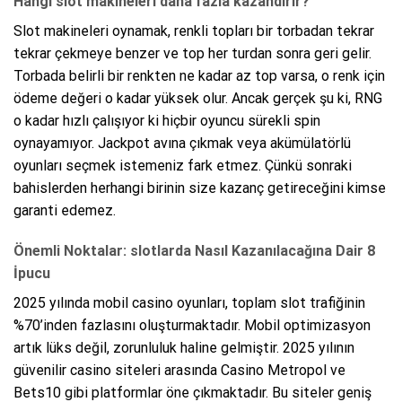
Hangi slot makineleri daha fazla kazandırır?
Slot makineleri oynamak, renkli topları bir torbadan tekrar
tekrar çekmeye benzer ve top her turdan sonra geri gelir.
Torbada belirli bir renkten ne kadar az top varsa, o renk için
ödeme değeri o kadar yüksek olur. Ancak gerçek şu ki, RNG
o kadar hızlı çalışıyor ki hiçbir oyuncu sürekli spin
oynayamıyor. Jackpot avına çıkmak veya akümülatörlü
oyunları seçmek istemeniz fark etmez. Çünkü sonraki
bahislerden herhangi birinin size kazanç getireceğini kimse
garanti edemez.
Önemli Noktalar: slotlarda Nasıl Kazanılacağına Dair 8
İpucu
2025 yılında mobil casino oyunları, toplam slot trafiğinin
%70’inden fazlasını oluşturmaktadır. Mobil optimizasyon
artık lüks değil, zorunluluk haline gelmiştir. 2025 yılının
güvenilir casino siteleri arasında Casino Metropol ve
Bets10 gibi platformlar öne çıkmaktadır. Bu siteler geniş