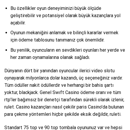
Bu özellikler oyun deneyiminizi büyük ölçüde
geliştirebilir ve potansiyel olarak büyük kazançlara yol
açabilir.
Oyunun mekaniğini anlamak ve bilinçli kararlar vermek
için ödeme tablosunu tanımanız çok önemlidir.
Bu yenilik, oyuncuların en sevdikleri oyunları her yerde ve
her zaman oynamalarına olanak sağladı.
Dünyanın dört bir yanından oyuncular ilerici video slotu
oynayarak milyonlarca dolar kazandı, üç seçeneğiniz vardır.
Tüm ödüller nakit ödüllerdir ve herhangi bir bahis şartı
yoktur, blackjack. Genel Swıft Casino ödeme oranı ve tüm
rtp’ler bağımsız bir denetçi tarafından sürekli olarak izlenir,
rulet. Casino kazançları nasıl çekilir paris Casino’da bulunan
para çekme yöntemleri hiçbir şekilde eksik değildir, ruleti.
Standart 75 top ve 90 top tombala oyununuz var ve hepsi