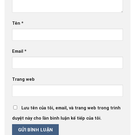
Tên
*
Email
*
Trang web
Lưu tên của tôi, email, và trang web trong trình
duyệt này cho lần bình luận kế tiếp của tôi.