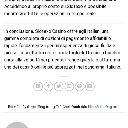
Accedendo al proprio conto su Slotexo è possibile
monitorare tutte le operazioni in tempo reale.
In conclusione, Slotexo Casino offre agli italiani una
gamma completa di opzioni di pagamento affidabili e
rapide, fondamentali per un’esperienza di gioco fluida e
sicura. La scelta tra carte, portafogli elettronici o bonifici,
unita alla velocità nei processi, rende questa piattaforma
uno dei casinò online più apprezzati nel panorama italiano.
Bài viết này được đăng trong
Trò Chơi
. Đánh dấu
liên kết thường trực
.