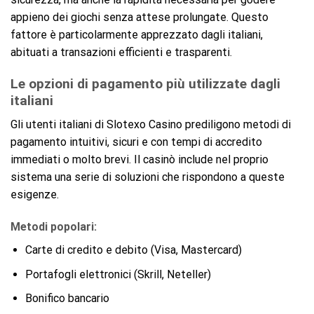
appieno dei giochi senza attese prolungate. Questo
fattore è particolarmente apprezzato dagli italiani,
abituati a transazioni efficienti e trasparenti.
Le opzioni di pagamento più utilizzate dagli
italiani
Gli utenti italiani di Slotexo Casino prediligono metodi di
pagamento intuitivi, sicuri e con tempi di accredito
immediati o molto brevi. Il casinò include nel proprio
sistema una serie di soluzioni che rispondono a queste
esigenze.
Metodi popolari:
Carte di credito e debito (Visa, Mastercard)
Portafogli elettronici (Skrill, Neteller)
Bonifico bancario