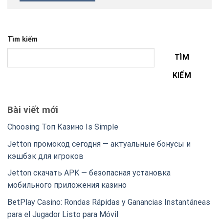
Tìm kiếm
TÌM
KIẾM
Bài viết mới
Choosing Топ Казино Is Simple
Jetton промокод сегодня — актуальные бонусы и
кэшбэк для игроков
Jetton скачать APK — безопасная установка
мобильного приложения казино
BetPlay Casino: Rondas Rápidas y Ganancias Instantáneas
para el Jugador Listo para Móvil