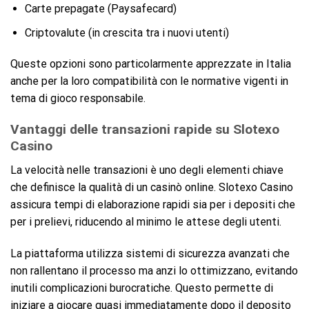
Carte prepagate (Paysafecard)
Criptovalute (in crescita tra i nuovi utenti)
Queste opzioni sono particolarmente apprezzate in Italia
anche per la loro compatibilità con le normative vigenti in
tema di gioco responsabile.
Vantaggi delle transazioni rapide su Slotexo
Casino
La velocità nelle transazioni è uno degli elementi chiave
che definisce la qualità di un casinò online. Slotexo Casino
assicura tempi di elaborazione rapidi sia per i depositi che
per i prelievi, riducendo al minimo le attese degli utenti.
La piattaforma utilizza sistemi di sicurezza avanzati che
non rallentano il processo ma anzi lo ottimizzano, evitando
inutili complicazioni burocratiche. Questo permette di
iniziare a giocare quasi immediatamente dopo il deposito