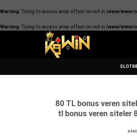
Warning
: Trying to access array offset on null in
/www/wwwroot
Warning
: Trying to access array offset on null in
/www/wwwroot
Bỏ
qua
nội
dung
SLOT8
80 TL bonus veren sitel
tl bonus veren siteler
ĐĂN