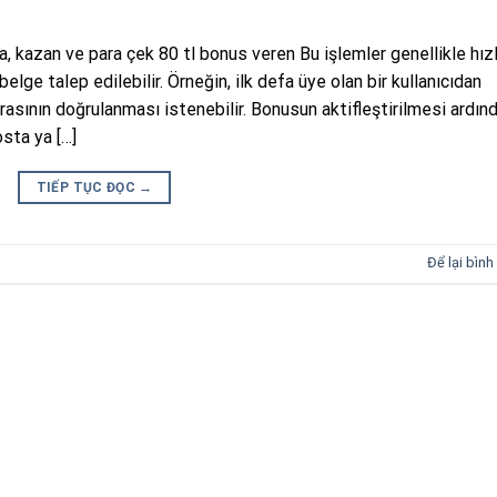
, kazan ve para çek 80 tl bonus veren Bu işlemler genellikle hızl
 belge talep edilebilir. Örneğin, ilk defa üye olan bir kullanıcıdan
rasının doğrulanması istenebilir. Bonusun aktifleştirilmesi ardınd
sta ya […]
TIẾP TỤC ĐỌC
→
Để lại bình