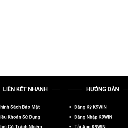
LIÊN KẾT NHANH
HƯỚNG DẪN
hính Sách Bảo Mật
Đăng Ký
K
9WIN
iều Khoản Sử Dụng
Đăng Nhập K9WIN
hơi Có Trách Nhiệm
Tải App K9WIN