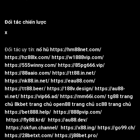
Đối tác chiến lược
x
Đối tác uy tín:
nổ hũ
https://hm88net.com/
https://hz88lx.com/
https://w1888vip.com/
https://555winny.com/
https://85pg666.vip/
https://88aaio.com/
https://tt88.in.net/
https://nk88.in.net/
https://eau88.com/
https://tt88.beer/
https://188v.design/
https://au88-
vi.net/
https://vip66.ad/
https://mm66i.com/
tg88 trang
chủ
8kbet trang chủ
open88 trang chủ
sc88 trang chủ
https://bet888.help/
https://888pvip.com/
https://fly88.krd/
https://au88.dev/
https://okfun.channel/
https://x88.ing/
https://go99.ch/
https://28betxt.com/
https://j88bet.pro/