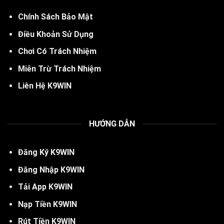
Chính Sách Bảo Mật
Điều Khoản Sử Dụng
Chơi Có Trách Nhiệm
Miễn Trừ Trách Nhiệm
Liên Hệ K9WIN
HƯỚNG DẪN
Đăng Ký
K
9WIN
Đăng Nhập K9WIN
Tải App K9WIN
Nạp Tiền K9WIN
Rút Tiền K9WIN