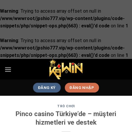
Warning
: Trying to access array offset on null in
/www/wwwroot/jpshio777.vip/wp-content/plugins/code-
snippets/php/snippet-ops.php(663) : eval()'d code
on line
1
Warning
: Trying to access array offset on null in
/www/wwwroot/jpshio777.vip/wp-content/plugins/code-
snippets/php/snippet-ops.php(663) : eval()'d code
on line
1
Bỏ
qua
nội
dung
ĐĂNG KÝ
ĐĂNG NHẬP
TRÒ CHƠI
Pinco casino Türkiye’de – müşteri
hizmetleri ve destek