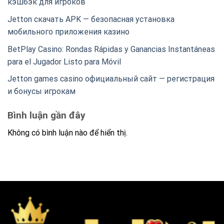
кэшбэк для игроков
Jetton скачать APK — безопасная установка
мобильного приложения казино
BetPlay Casino: Rondas Rápidas y Ganancias Instantáneas
para el Jugador Listo para Móvil
Jetton games casino официальный сайт — регистрация
и бонусы игрокам
Bình luận gần đây
Không có bình luận nào để hiển thị.