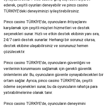
ederek, çeşitli oyunları deneyebilir ve pinco casino
TÜRKİYE’deki deneyiminizi iyileştirebilirsiniz.
Pinco casino TÜRKİYE’de, oyuncuların ihtiyaçlarını
karşılamak için çeşitli müşteri hizmetleri ve destek
seçenekleri sunar. Hızlı ve etkin destek ekibinin yanı sıra,
24/7 canlı destek sunarlar. Herhangi bir sorunuz olursa,
destek ekibine ulaşabilirsiniz ve sorununuz hemen
çözülecektir.
Pinco casino TÜRKİYE’de, oyuncuların güvenliğini ve
verilerinin korunmasını sağlamak için gerekli güvenlik
önlemlerini alır. Bu, oyuncuların güvenle oynayabilecekleri bir
ortam sağlar. Ayrıca, pinco casino TÜRKİYE’de, çeşitli
ödeme seçenekleri sunar, bu da oyuncuların rahatça para
yatırabilmelerine olanak tanır.
Pinco casino TÜRKİYE’de, oyuncuların deneyimini