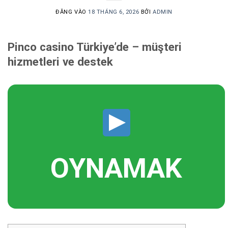
ĐĂNG VÀO
18 THÁNG 6, 2026
BỞI
ADMIN
Pinco casino Türkiye’de – müşteri
hizmetleri ve destek
OYNAMAK