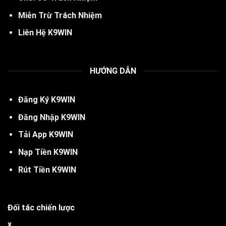
Miễn Trừ Trách Nhiệm
Liên Hệ K9WIN
HƯỚNG DẪN
Đăng Ký
K
9WIN
Đăng Nhập K9WIN
Tải App K9WIN
Nạp Tiền K9WIN
Rút Tiền K9WIN
Đối tác chiến lược
x