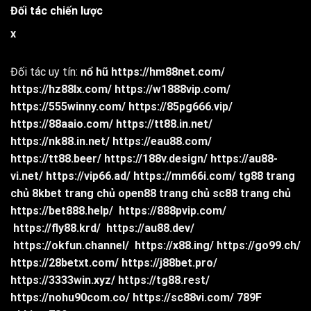
Đối tác chiến lược
x
Đối tác uy tín:
nổ hũ
https://hm88net.com/
https://hz88lx.com/
https://w1888vip.com/
https://555winny.com/
https://85pg666.vip/
https://88aaio.com/
https://tt88.in.net/
https://nk88.in.net/
https://eau88.com/
https://tt88.beer/
https://188v.design/
https://au88-
vi.net/
https://vip66.ad/
https://mm66i.com/
tg88 trang
chủ
8kbet trang chủ
open88 trang chủ
sc88 trang chủ
https://bet888.help/
https://888pvip.com/
https://fly88.krd/
https://au88.dev/
https://okfun.channel/
https://x88.ing/
https://go99.ch/
https://28betxt.com/
https://j88bet.pro/
https://3333win.xyz/
https://tg88.rest/
https://nohu90com.co/
https://sc88vi.com/
789F