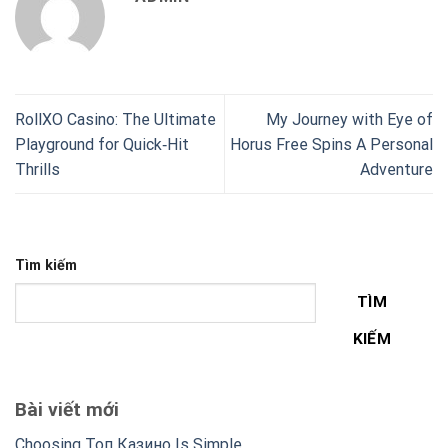
RollXO Casino: The Ultimate
My Journey with Eye of
Playground for Quick‑Hit
Horus Free Spins A Personal
Thrills
Adventure
Tìm kiếm
TÌM
KIẾM
Bài viết mới
Choosing Топ Казино Is Simple