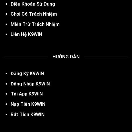
Điều Khoản Sử Dụng
Chơi Có Trách Nhiệm
Miễn Trừ Trách Nhiệm
Liên Hệ K9WIN
HƯỚNG DẪN
Đăng Ký
K
9WIN
Đăng Nhập K9WIN
Tải App K9WIN
Nạp Tiền K9WIN
Rút Tiền K9WIN