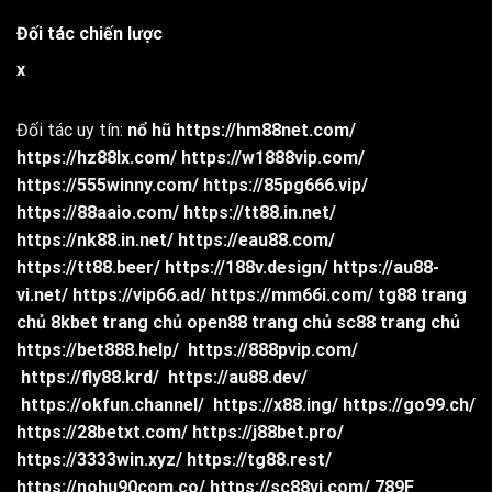
Đối tác chiến lược
x
Đối tác uy tín:
nổ hũ
https://hm88net.com/
https://hz88lx.com/
https://w1888vip.com/
https://555winny.com/
https://85pg666.vip/
https://88aaio.com/
https://tt88.in.net/
https://nk88.in.net/
https://eau88.com/
https://tt88.beer/
https://188v.design/
https://au88-
vi.net/
https://vip66.ad/
https://mm66i.com/
tg88 trang
chủ
8kbet trang chủ
open88 trang chủ
sc88 trang chủ
https://bet888.help/
https://888pvip.com/
https://fly88.krd/
https://au88.dev/
https://okfun.channel/
https://x88.ing/
https://go99.ch/
https://28betxt.com/
https://j88bet.pro/
https://3333win.xyz/
https://tg88.rest/
https://nohu90com.co/
https://sc88vi.com/
789F