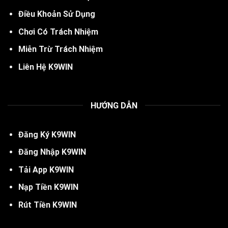
Điều Khoản Sử Dụng
Chơi Có Trách Nhiệm
Miễn Trừ Trách Nhiệm
Liên Hệ K9WIN
HƯỚNG DẪN
Đăng Ký
K
9WIN
Đăng Nhập K9WIN
Tải App K9WIN
Nạp Tiền K9WIN
Rút Tiền K9WIN