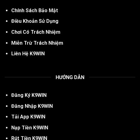
Chính Sách Bảo Mật
Điều Khoản Sử Dụng
Chơi Có Trách Nhiệm
Miễn Trừ Trách Nhiệm
Liên Hệ K9WIN
HƯỚNG DẪN
Đăng Ký
K
9WIN
Đăng Nhập K9WIN
Tải App K9WIN
Nạp Tiền K9WIN
Rút Tiền K9WIN