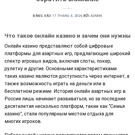
ĐĂNG VÀO
17 THÁNG 6, 2026
BỞI
ADMIN
Что такое онлайн казино и зачем они нужны
Онлайн казино представляют собой цифровые
платформы для азартных игр, предлагающие широкий
спектр игровых видов, включая слоты, покер,
рулетку и другие. Основными характеристиками
таких казино являются доступность через интернет, а
также возможность играть на деньги или в
бесплатном режиме. История онлайн азартных игр в
России лишь начинает развиваться, но за последние
десятилетия несколько платформ, такие как “Семья
казино”, стали популярным местом отдыха для
многих игроков.