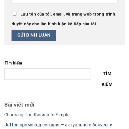
Lưu tên của tôi, email, và trang web trong trình
duyệt này cho lần bình luận kế tiếp của tôi.
Tìm kiếm
TÌM
KIẾM
Bài viết mới
Choosing Топ Казино Is Simple
Jetton промокод сегодня — актуальные бонусы и