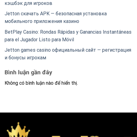
кэшбэк для игроков
Jetton скачать APK — безопасная установка
мобильного приложения казино
BetPlay Casino: Rondas Rápidas y Ganancias Instantáneas
para el Jugador Listo para Móvil
Jetton games casino официальный сайт — регистрация
и бонусы игрокам
Bình luận gần đây
Không có bình luận nào để hiển thị.