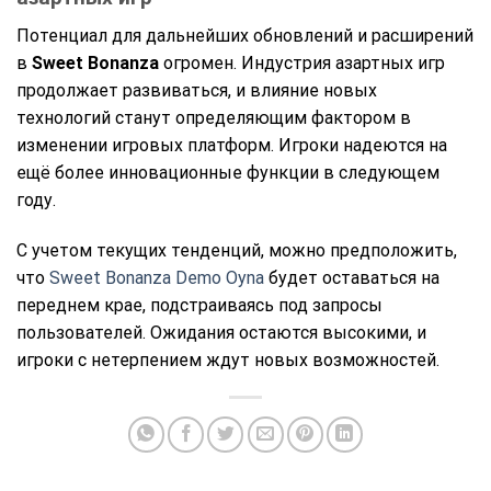
Потенциал для дальнейших обновлений и расширений
в
Sweet Bonanza
огромен. Индустрия азартных игр
продолжает развиваться, и влияние новых
технологий станут определяющим фактором в
изменении игровых платформ. Игроки надеются на
ещё более инновационные функции в следующем
году.
С учетом текущих тенденций, можно предположить,
что
Sweet Bonanza Demo Oyna
будет оставаться на
переднем крае, подстраиваясь под запросы
пользователей. Ожидания остаются высокими, и
игроки с нетерпением ждут новых возможностей.