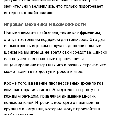
значительно увеличились, что только подогревает
интерес к
онлайн-казино
.
Игровая механика и возможности
Новые элементы геймплея, такие как
фриспины
,
станут настоящим подарком для геймеров. Это даст
возможность игрокам получать дополнительные
шансы на выигрыш, не тратя свои средства. Однако
важно учесть возрастные ограничения и
лицензирование азартных игр в разных странах, что
может влиять на доступ игроков к игре.
Кроме того, введение
прогрессивных джекпотов
изменяет правила игры. Эти джекпоты растут с
каждым раундом, привлекая внимание многих
пользователей. Игроки в восторге от шансов на
крупные выигрыши, которые могут произойти в