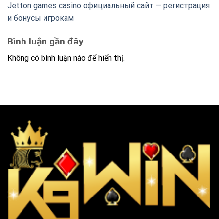
Jetton games casino официальный сайт — регистрация
и бонусы игрокам
Bình luận gần đây
Không có bình luận nào để hiển thị.