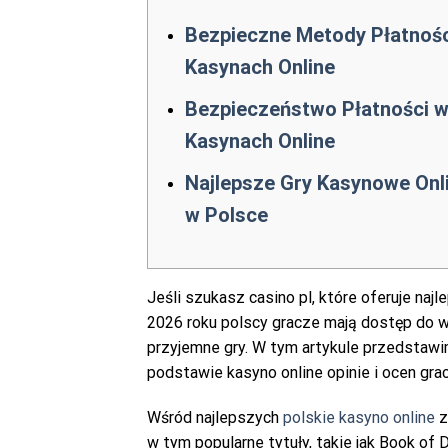
Bezpieczne Metody Płatnośc
Kasynach Online
Bezpieczeństwo Płatności 
Kasynach Online
Najlepsze Gry Kasynowe Onl
w Polsce
Jeśli szukasz casino pl, które oferuje n
2026 roku polscy gracze mają dostęp do w
przyjemne gry. W tym artykule przedstawi
podstawie kasyno online opinie i ocen grac
Wśród najlepszych
polskie kasyno online
z
w tym popularne tytuły, takie jak Book of 