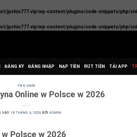
/jpshio777.vip/wp-content/plugins/code-snippets/php/snipp
/jpshio777.vip/wp-content/plugins/code-snippets/php/snipp
8
ĐĂNG KÝ
ĐĂNG NHẬP
NẠP TIỀN
RÚT TIỀN
TẢI APP
T
TRÒ CHƠI
yna Online w Polsce w 2026
G VÀO
18 THÁNG 6, 2026
BỞI
ADMIN
e w Polsce w 2026