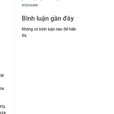
игрокам
Bình luận gần đây
Không có bình luận nào để hiển
thị.
. W
 na
aty,
akże