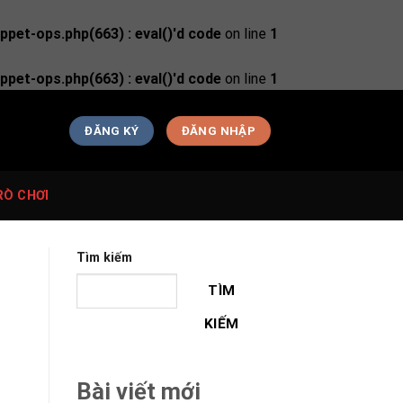
et-ops.php(663) : eval()'d code
on line
1
et-ops.php(663) : eval()'d code
on line
1
ĐĂNG KÝ
ĐĂNG NHẬP
RÒ CHƠI
Tìm kiếm
TÌM
KIẾM
Bài viết mới