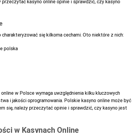
 przeczytać kasyno online opinie i sprawdzić, czy kasyno
e
charakteryzować się kilkoma cechami. Oto niektóre z nich:
we polska
online w Polsce wymaga uwzględnienia kilku kluczowych
stwa i jakości oprogramowania. Polskie kasyno online może być
em się, należy przeczytać opinie i sprawdzić, czy kasyno jest
ości w Kasynach Online