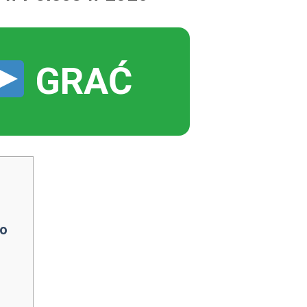
GRAĆ
no