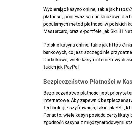
Wybierając kasyno online, takie jak https
płatności, ponieważ są one kluczowe dla
popularnych metod płatności w polskich kas
Mastercard, oraz e-portfele, jak Skrill i Net
Polskie kasyna online, takie jak https://
bankowych, co jest szczególnie przydatne 
Dodatkowo, wiele kasyn internetowych akc
takich jak PayPal.
Bezpieczeństwo Płatności w Kas
Bezpieczeństwo płatności jest priorytete
internetowe. Aby zapewnić bezpieczeństw
technologie szyfrowania, takie jak SSL, 
Ponadto, wiele kasyn posiada certyfikaty 
zgodność kasyna z międzynarodowymi st