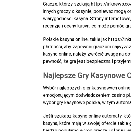
Gracze, którzy szukają https://inknews.co
innych graczy o kasynie, ponieważ mogą o
wiarygodności kasyna. Strony internetowe, 
recenzje i oceny kasyn, co może pomóc g
Polskie kasyna online, takie jak https://i
płatności, aby zapewnić graczom najwyżs
kasyno online, należy zwrócić uwagę na d
pewność, że gra jest bezpieczna i przyjem
Najlepsze Gry Kasynowe O
Wybór najlepszych gier kasynowych online 
emocjonującym doświadczeniem casino pl. 
wybór gry kasynowe polska, w tym automaty
Jeśli szukasz kasyno online automaty, kt
kasyna, które mają w swojej ofercie takie 
bardzo popularne wśród graczy i oferują w