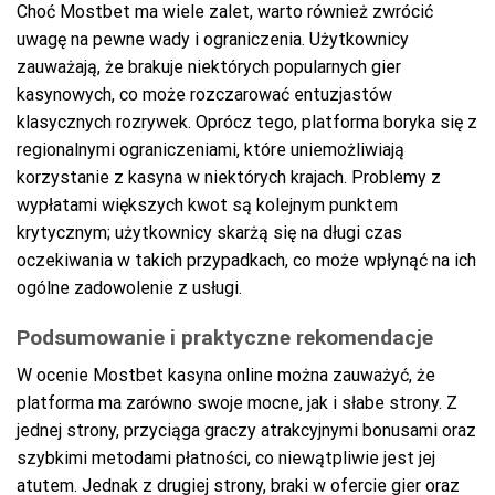
Choć Mostbet ma wiele zalet, warto również zwrócić
uwagę na pewne wady i ograniczenia. Użytkownicy
zauważają, że brakuje niektórych popularnych gier
kasynowych, co może rozczarować entuzjastów
klasycznych rozrywek. Oprócz tego, platforma boryka się z
regionalnymi ograniczeniami, które uniemożliwiają
korzystanie z kasyna w niektórych krajach. Problemy z
wypłatami większych kwot są kolejnym punktem
krytycznym; użytkownicy skarżą się na długi czas
oczekiwania w takich przypadkach, co może wpłynąć na ich
ogólne zadowolenie z usługi.
Podsumowanie i praktyczne rekomendacje
W ocenie Mostbet kasyna online można zauważyć, że
platforma ma zarówno swoje mocne, jak i słabe strony. Z
jednej strony, przyciąga graczy atrakcyjnymi bonusami oraz
szybkimi metodami płatności, co niewątpliwie jest jej
atutem. Jednak z drugiej strony, braki w ofercie gier oraz