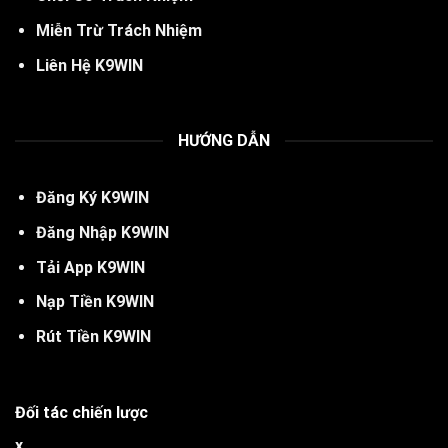
Miễn Trừ Trách Nhiệm
Liên Hệ K9WIN
HƯỚNG DẪN
Đăng Ký
K
9WIN
Đăng Nhập K9WIN
Tải App K9WIN
Nạp Tiền K9WIN
Rút Tiền K9WIN
Đối tác chiến lược
x