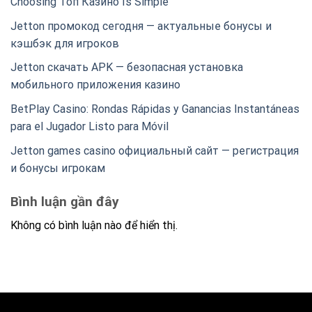
Choosing Топ Казино Is Simple
Jetton промокод сегодня — актуальные бонусы и
кэшбэк для игроков
Jetton скачать APK — безопасная установка
мобильного приложения казино
BetPlay Casino: Rondas Rápidas y Ganancias Instantáneas
para el Jugador Listo para Móvil
Jetton games casino официальный сайт — регистрация
и бонусы игрокам
Bình luận gần đây
Không có bình luận nào để hiển thị.