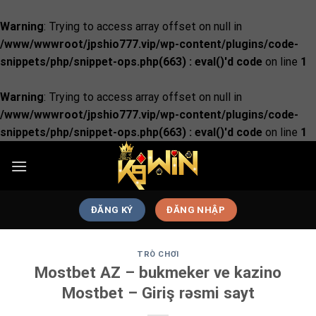
Warning
: Trying to access array offset on null in
/www/wwwroot/jpshio777.vip/wp-content/plugins/code-
snippets/php/snippet-ops.php(663) : eval()'d code
on line
1
Warning
: Trying to access array offset on null in
/www/wwwroot/jpshio777.vip/wp-content/plugins/code-
snippets/php/snippet-ops.php(663) : eval()'d code
on line
1
Bỏ
qua
nội
dung
ĐĂNG KÝ
ĐĂNG NHẬP
TRÒ CHƠI
Mostbet AZ – bukmeker ve kazino
Mostbet – Giriş rəsmi sayt