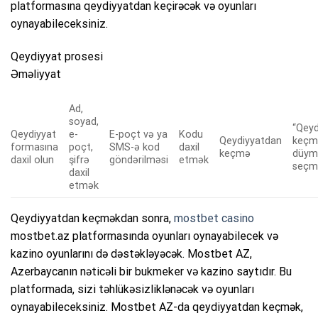
platformasına qeydiyyatdan keçirəcək və oyunları
oynayabileceksiniz.
Qeydiyyat prosesi
Əməliyyat
Ad,
soyad,
“Qeyd
Qeydiyyat
e-
E-poçt və ya
Kodu
Qeydiyyatdan
keçm
formasına
poçt,
SMS-ə kod
daxil
keçmə
düym
daxil olun
şifrə
göndərilməsi
etmək
seçm
daxil
etmək
Qeydiyyatdan keçməkdan sonra,
mostbet casino
mostbet.az platformasında oyunları oynayabilecek və
kazino oyunlarını də dəstəkləyəcək. Mostbet AZ,
Azerbaycanın nəticəli bir bukmeker və kazino saytıdır. Bu
platformada, sizi təhlükəsizliklənəcək və oyunları
oynayabileceksiniz. Mostbet AZ-da qeydiyyatdan keçmək,