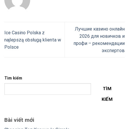
Лучшие казино онлайн
Ice Casino Polska z
2026 для новичков и
najlepszą obsługą klienta w
профи – рекомендации
Polsce
экспертов
Tìm kiếm
TÌM
KIẾM
Bài viết mới