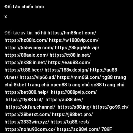
Đối tác chiến lược
x
Đối tác uy tín:
nổ hũ
https://hm88net.com/
https://hz88lx.com/
https://w1888vip.com/
https://555winny.com/
https://85pg666.vip/
https://88aaio.com/
https://tt88.in.net/
https://nk88.in.net/
https://eau88.com/
https://tt88.beer/
https://188v.design/
https://au88-
vi.net/
https://vip66.ad/
https://mm66i.com/
tg88 trang
chủ
8kbet trang chủ
open88 trang chủ
sc88 trang chủ
https://bet888.help/
https://888pvip.com/
https://fly88.krd/
https://au88.dev/
https://okfun.channel/
https://x88.ing/
https://go99.ch/
https://28betxt.com/
https://j88bet.pro/
https://3333win.xyz/
https://tg88.rest/
https://nohu90com.co/
https://sc88vi.com/
789F