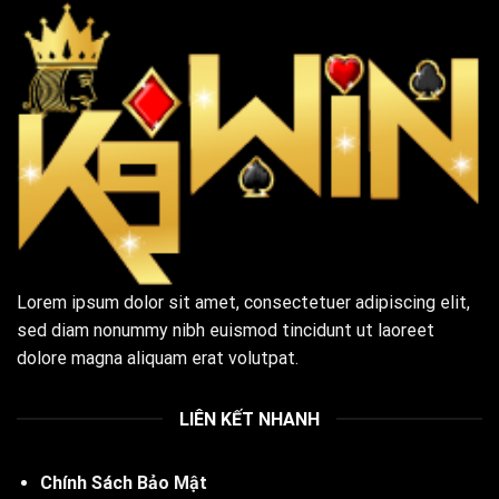
Lorem ipsum dolor sit amet, consectetuer adipiscing elit,
sed diam nonummy nibh euismod tincidunt ut laoreet
dolore magna aliquam erat volutpat.
LIÊN KẾT NHANH
Chính Sách Bảo Mật