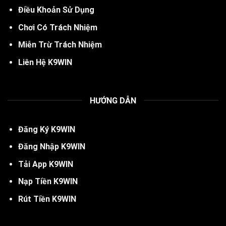
Điều Khoản Sử Dụng
Chơi Có Trách Nhiệm
Miễn Trừ Trách Nhiệm
Liên Hệ K9WIN
HƯỚNG DẪN
Đăng Ký
K
9WIN
Đăng Nhập K9WIN
Tải App K9WIN
Nạp Tiền K9WIN
Rút Tiền K9WIN