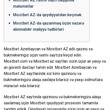
Mostbet AZ rəsmi saytı haqqında
məlumatlar
Mostbet AZ-da qeydiyyatdan keçmək
Mostbet AZ-da qazanmaq üçün nəzərə
alınmalıdır maliyyə tədbirləri
Mostbet Azerbaycan və Mostbet AZ adlı qazino və
bukmekeringiz üçün rəsmi saytıza keçid edin.
Mostbet.com və Mostbet.az saytları sizin üçün ən yaxşı və
ən güvenli dəstəyi təmin edir. Mostbet Azerbaycan və
Mostbet AZ saytlarında siz kimi qazinocu və
bukmekeringizə əlaqə saxlaya bilərsiz və yaxşı xidmətlərə
müraciət edə bilərsiz.
Mostbet AZ saytında qazinocu və bukmekeringizə əlaqə
saxlamaq üçün Mostbet qeydiyyat prosesini tamamilə
təqdim edirik. Qeydiyyat prosesində sizin üçün ən yaxşı və