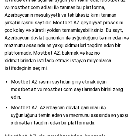
və mostbet.com adları ilə tanınan bu platforma,
Azerbaycanın məsuliyyətli və təhlükəsiz kimi tanınan
şirkətin rəsmi saytidır. Mostbet AZ qeydiyyat prosesini
çox kolay və sürətli yoldan tamamlayabilirsiniz. Bu sayt,
Azerbaycan dövlət qanunları ilə uyğunluğunu təmin edən və
məzmunu əsasında ən yaxşı xidmətləri təqdim edən bir
platformadır. Mostbet AZ, bukmek və kazino
xidmətlərindən istifadə etmək istəyən milyonlarca
istifadəçinin seçimi.
Mostbet AZ rəsmi saytidan giriş etmək üçün
mostbet.az və mostbet.com saytlarından birini zəng
edin.
Mostbet AZ, Azerbaycan dövlət qanunları ilə
uyğunluğunu təmin edən və məzmunu əsasında ən yaxşı
xidmətləri təqdim edən bir platformadır.