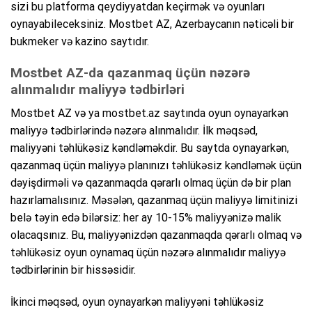
sizi bu platforma qeydiyyatdan keçirmək və oyunları
oynayabileceksiniz. Mostbet AZ, Azerbaycanın nəticəli bir
bukmeker və kazino saytıdır.
Mostbet AZ-da qazanmaq üçün nəzərə
alınmalıdır maliyyə tədbirləri
Mostbet AZ və ya mostbet.az saytında oyun oynayarkən
maliyyə tədbirlərində nəzərə alınmalıdır. İlk məqsəd,
maliyyəni təhlükəsiz kəndləməkdir. Bu saytda oynayarkən,
qazanmaq üçün maliyyə planınızı təhlükəsiz kəndləmək üçün
dəyişdirməli və qazanmaqda qərarlı olmaq üçün də bir plan
hazırlamalısınız. Məsələn, qazanmaq üçün maliyyə limitinizi
belə təyin edə bilərsiz: her ay 10-15% maliyyənizə malik
olacaqsınız. Bu, maliyyənizdən qazanmaqda qərarlı olmaq və
təhlükəsiz oyun oynamaq üçün nəzərə alınmalıdır maliyyə
tədbirlərinin bir hissəsidir.
İkinci məqsəd, oyun oynayarkən maliyyəni təhlükəsiz