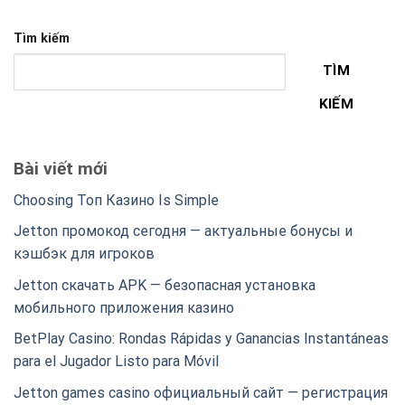
Tìm kiếm
TÌM
KIẾM
Bài viết mới
Choosing Топ Казино Is Simple
Jetton промокод сегодня — актуальные бонусы и
кэшбэк для игроков
Jetton скачать APK — безопасная установка
мобильного приложения казино
BetPlay Casino: Rondas Rápidas y Ganancias Instantáneas
para el Jugador Listo para Móvil
Jetton games casino официальный сайт — регистрация