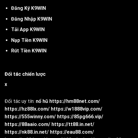
Đăng Ký
K
9WIN
Đăng Nhập K9WIN
Tải App K9WIN
Nạp Tiền K9WIN
Rút Tiền K9WIN
Đối tác chiến lược
x
Đối tác uy tín:
nổ hũ
https://hm88net.com/
https://hz88lx.com/
https://w1888vip.com/
https://555winny.com/
https://85pg666.vip/
https://88aaio.com/
https://tt88.in.net/
https://nk88.in.net/
https://eau88.com/