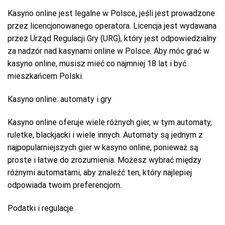
Kasyno online jest legalne w Polsce, jeśli jest prowadzone
przez licencjonowanego operatora. Licencja jest wydawana
przez Urząd Regulacji Gry (URG), który jest odpowiedzialny
za nadzór nad kasynami online w Polsce. Aby móc grać w
kasyno online, musisz mieć co najmniej 18 lat i być
mieszkańcem Polski.
Kasyno online: automaty i gry
Kasyno online oferuje wiele różnych gier, w tym automaty,
ruletke, blackjacki i wiele innych. Automaty są jednym z
najpopularniejszych gier w kasyno online, ponieważ są
proste i łatwe do zrozumienia. Możesz wybrać między
różnymi automatami, aby znaleźć ten, który najlepiej
odpowiada twoim preferencjom.
Podatki i regulacje