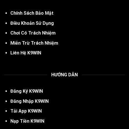
Chính Sách Bảo Mật
Điều Khoản Sử Dụng
Chơi Có Trách Nhiệm
Miễn Trừ Trách Nhiệm
Liên Hệ K9WIN
HƯỚNG DẪN
Đăng Ký
K
9WIN
Đăng Nhập K9WIN
Tải App K9WIN
Nạp Tiền K9WIN