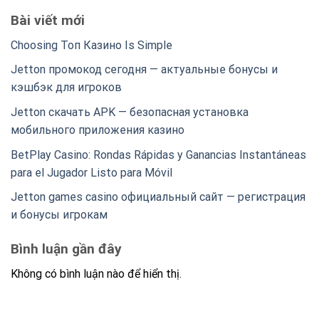
Bài viết mới
Choosing Топ Казино Is Simple
Jetton промокод сегодня — актуальные бонусы и
кэшбэк для игроков
Jetton скачать APK — безопасная установка
мобильного приложения казино
BetPlay Casino: Rondas Rápidas y Ganancias Instantáneas
para el Jugador Listo para Móvil
Jetton games casino официальный сайт — регистрация
и бонусы игрокам
Bình luận gần đây
Không có bình luận nào để hiển thị.