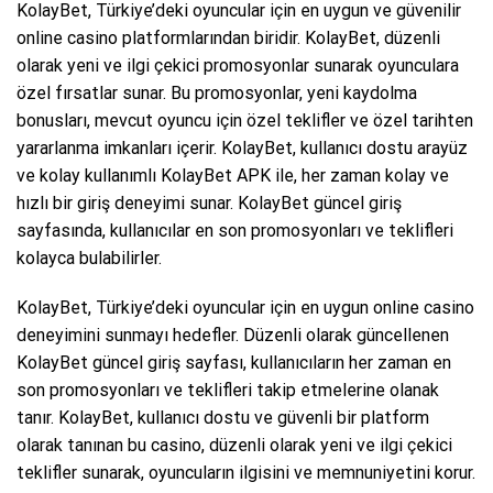
KolayBet, Türkiye’deki oyuncular için en uygun ve güvenilir
online casino platformlarından biridir. KolayBet, düzenli
olarak yeni ve ilgi çekici promosyonlar sunarak oyunculara
özel fırsatlar sunar. Bu promosyonlar, yeni kaydolma
bonusları, mevcut oyuncu için özel teklifler ve özel tarihten
yararlanma imkanları içerir. KolayBet, kullanıcı dostu arayüz
ve kolay kullanımlı KolayBet APK ile, her zaman kolay ve
hızlı bir giriş deneyimi sunar. KolayBet güncel giriş
sayfasında, kullanıcılar en son promosyonları ve teklifleri
kolayca bulabilirler.
KolayBet, Türkiye’deki oyuncular için en uygun online casino
deneyimini sunmayı hedefler. Düzenli olarak güncellenen
KolayBet güncel giriş sayfası, kullanıcıların her zaman en
son promosyonları ve teklifleri takip etmelerine olanak
tanır. KolayBet, kullanıcı dostu ve güvenli bir platform
olarak tanınan bu casino, düzenli olarak yeni ve ilgi çekici
teklifler sunarak, oyuncuların ilgisini ve memnuniyetini korur.