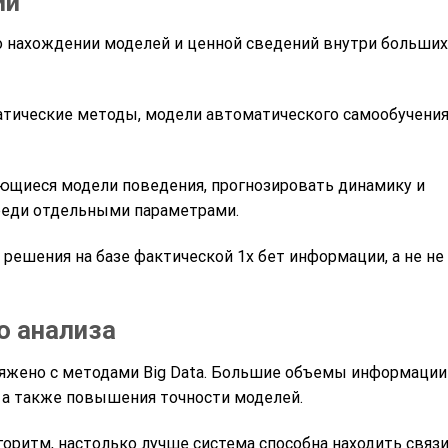
ий
о нахождении моделей и ценной сведений внутри больших
тические методы, модели автоматического самообучения
ющиеся модели поведения, прогнозировать динамику и
реди отдельными параметрами.
ешения на базе фактической 1х бет информации, а не не
о анализа
яжено с методами Big Data. Большие объемы информации
 а также повышения точности моделей.
оритм, настолько лучше система способна находить связи