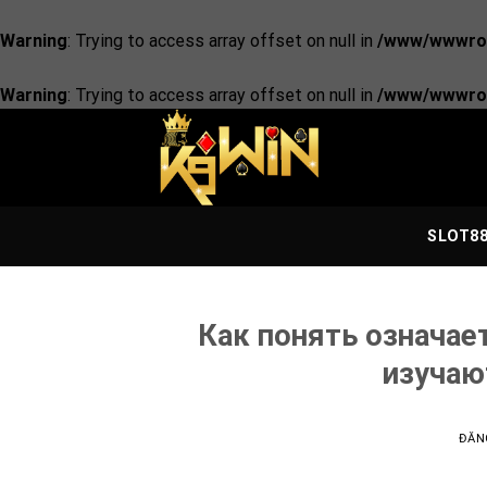
Warning
: Trying to access array offset on null in
/www/wwwroot
Warning
: Trying to access array offset on null in
/www/wwwroot
Bỏ
qua
nội
dung
SLOT8
Как понять означае
изучаю
ĐĂN