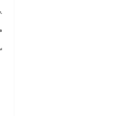
,
а
ры