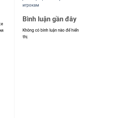
игрокам
Bình luận gần đây
же
Không có bình luận nào để hiển
ия
thị.