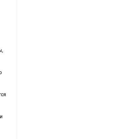
ы,
о
тся
и