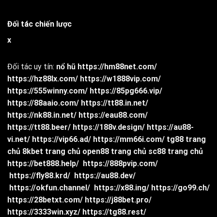
Đối tác chiến lược
x
Đối tác uy tín:
nổ hũ
https://hm88net.com/
https://hz88lx.com/
https://w1888vip.com/
https://555winny.com/
https://85pg666.vip/
https://88aaio.com/
https://tt88.in.net/
https://nk88.in.net/
https://eau88.com/
https://tt88.beer/
https://188v.design/
https://au88-
vi.net/
https://vip66.ad/
https://mm66i.com/
tg88 trang
chủ
8kbet trang chủ
open88 trang chủ
sc88 trang chủ
https://bet888.help/
https://888pvip.com/
https://fly88.krd/
https://au88.dev/
https://okfun.channel/
https://x88.ing/
https://go99.ch/
https://28betxt.com/
https://j88bet.pro/
https://3333win.xyz/
https://tg88.rest/