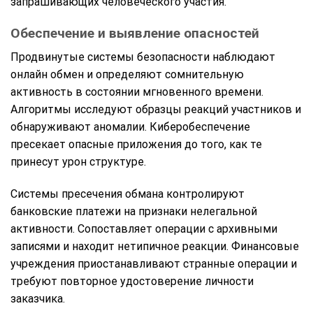
запрашивающих человеческого участия.
Обеспечение и выявление опасностей
Продвинутые системы безопасности наблюдают
онлайн обмен и определяют сомнительную
активность в состоянии мгновенного времени.
Алгоритмы исследуют образцы реакций участников и
обнаруживают аномалии. Киберобеспечение
пресекает опасные приложения до того, как те
принесут урон структуре.
Системы пресечения обмана контролируют
банковские платежи на признаки нелегальной
активности. Сопоставляет операции с архивными
записями и находит нетипичное реакции. Финансовые
учреждения приостанавливают странные операции и
требуют повторное удостоверение личности
заказчика.