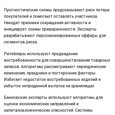
Прогностические схемы предсказывают риск потери
покупателей и помогают оставлять участников.
Находит признаки сокращения активности и
инициирует схемы приверженности. Эксперты
разрабатывают персонализированные офферы для
сегментов риска.
Ритейлеры используют предвидение
востребованности для совершенствования товарных
запасов. Алгоритмы рассматривают периодические
изменения, праздники и посторонние факторы.
Избегает недостаток востребованных изделий и
избыток непроданной выпуска на хранилищах.
Банковские эксперты используют алгоритмы для
оценки экономических направлений и
капиталовложенческих опасностей. Системы