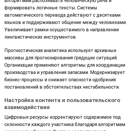
алгоритмам распознавать человеческую речь и
формировать логичные тексты. Системы
автоматического перевода действуют с десятками
языков и поддерживают общение между человеками.
Увеличивает рамки осуществимого в направлении
лингвистических инструментов.
Прогностическая аналитика использует архивные
массивы для прогнозирования грядущих ситуаций.
Организации применяют алгоритмы для координации
производства и управления запасами. Модернизирует
бизнес-процессы и снижает опасности одобрения
постановлений в обстоятельствах нестабильности.
Настройка контента и пользовательского
взаимодействия
Цифровые ресурсы корректируют содержимое под
склонности каждого участника благодаря алгоритмам