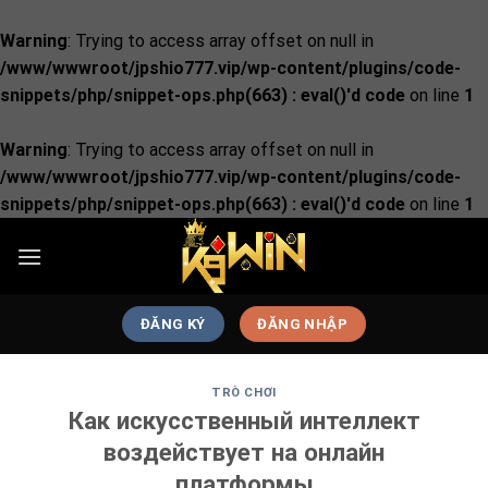
Warning
: Trying to access array offset on null in
/www/wwwroot/jpshio777.vip/wp-content/plugins/code-
snippets/php/snippet-ops.php(663) : eval()'d code
on line
1
Warning
: Trying to access array offset on null in
/www/wwwroot/jpshio777.vip/wp-content/plugins/code-
snippets/php/snippet-ops.php(663) : eval()'d code
on line
1
Bỏ
qua
nội
dung
ĐĂNG KÝ
ĐĂNG NHẬP
TRÒ CHƠI
Как искусственный интеллект
воздействует на онлайн
платформы