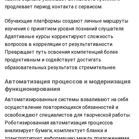
продлевает период контакта с сервисом.
Обучающие платформы создают личные маршруты
изучения с принятием уровня познаний слушателя.
Адаптивные курсы корректируют сложность
вопросов в корреляции от результативности.
Превращает путь освоения компетенций более
продуктивным и содействует достигать
образовательных результатов стремительнее.
Автоматизация процессов и модернизация
функционирования
Автоматизированные системы взваливают на себя
осуществление повторяющихся обязанностей и
освобождают специалистов для творческой работы.
Роботизированная автоматизация процессов
анализирует бумаги, комплектует бланки и
транспортирует информацию между приложениями.