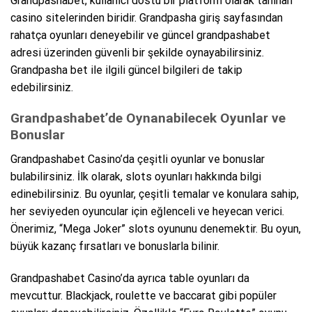
Grandpashabet, kullanıcı dostu bir platform olarak tanınan
casino sitelerinden biridir. Grandpasha giriş sayfasından
rahatça oyunları deneyebilir ve güncel grandpashabet
adresi üzerinden güvenli bir şekilde oynayabilirsiniz.
Grandpasha bet ile ilgili güncel bilgileri de takip
edebilirsiniz.
Grandpashabet’de Oynanabilecek Oyunlar ve
Bonuslar
Grandpashabet Casino’da çeşitli oyunlar ve bonuslar
bulabilirsiniz. İlk olarak, slots oyunları hakkında bilgi
edinebilirsiniz. Bu oyunlar, çeşitli temalar ve konulara sahip,
her seviyeden oyuncular için eğlenceli ve heyecan verici.
Önerimiz, “Mega Joker” slots oyununu denemektir. Bu oyun,
büyük kazanç fırsatları ve bonuslarla bilinir.
Grandpashabet Casino’da ayrıca table oyunları da
mevcuttur. Blackjack, roulette ve baccarat gibi popüler