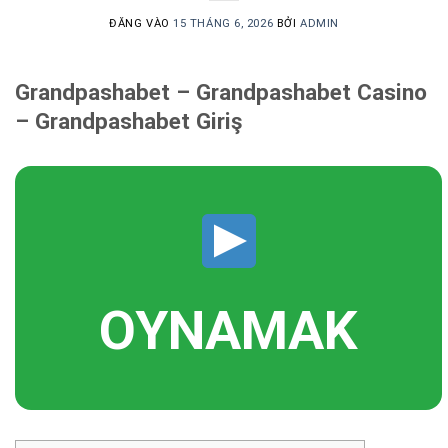
ĐĂNG VÀO
15 THÁNG 6, 2026
BỞI
ADMIN
Grandpashabet – Grandpashabet Casino
– Grandpashabet Giriş
OYNAMAK