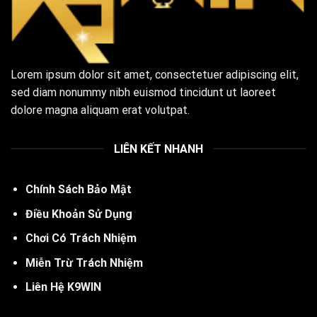
Lorem ipsum dolor sit amet, consectetuer adipiscing elit,
sed diam nonummy nibh euismod tincidunt ut laoreet
dolore magna aliquam erat volutpat.
LIÊN KẾT NHANH
Chính Sách Bảo Mật
Điều Khoản Sử Dụng
Chơi Có Trách Nhiệm
Miễn Trừ Trách Nhiệm
Liên Hệ K9WIN