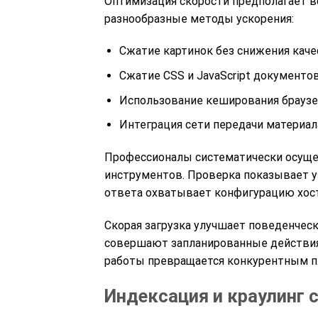
Оптимизация скорости предполагает в
разнообразные методы ускорения:
Сжатие картинок без снижения каче
Сжатие CSS и JavaScript документо
Использование кеширования браузе
Интеграция сети передачи материал
Профессионалы систематически осуще
инструментов. Проверка показывает у
ответа охватывает конфигурацию хост
Скорая загрузка улучшает поведенчес
совершают запланированные действия 
работы превращается конкурентным пл
Индексация и краулинг 