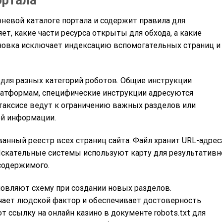
рневой каталоге портала и содержит правила для
ет, какие части ресурса открыты для обхода, а какие
ановка исключает индексацию вспомогательных страниц и
ля разных категорий роботов. Общие инструкции
латформам, специфические инструкции адресуются
аксисе ведут к ограничению важных разделов или
й информации.
анный реестр всех страниц сайта. Файл хранит URL-адрес
Искательные системы используют карту для результативн
содержимого.
овляют схему при создании новых разделов.
ает людской фактор и обеспечивает достоверность
ссылку на онлайн казино в документе robots.txt для