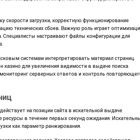
у скорости загрузки, корректную функционирование
ацию технических сбоев. Важную роль играет оптимизаци
а. Специалисты настраивают файлы конфигурации для
в.
сковым системам интерпретировать материал страниц.
 казино для увеличения видимости в выдаче поиска.
 мониторинг серверных ответов и контроль повторяющег
ниц
действует на позиции сайта в искательной выдаче.
 ресурсы в течение первых секунд ожидания. Искательн
узки как параметр ранжирования.