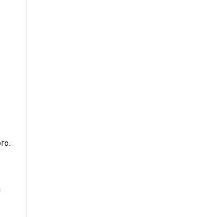
го.
и