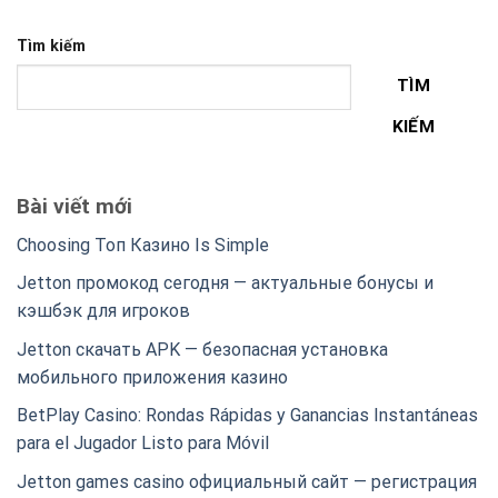
Tìm kiếm
TÌM
KIẾM
Bài viết mới
Choosing Топ Казино Is Simple
Jetton промокод сегодня — актуальные бонусы и
кэшбэк для игроков
Jetton скачать APK — безопасная установка
мобильного приложения казино
BetPlay Casino: Rondas Rápidas y Ganancias Instantáneas
para el Jugador Listo para Móvil
Jetton games casino официальный сайт — регистрация