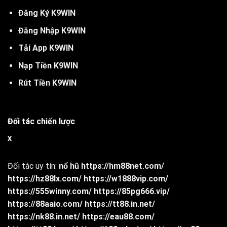
Đăng Ký
K
9WIN
Đăng Nhập K9WIN
Tải App K9WIN
Nạp Tiền K9WIN
Rút Tiền K9WIN
Đối tác chiến lược
x
Đối tác uy tín:
nổ hũ
https://hm88net.com/
https://hz88lx.com/
https://w1888vip.com/
https://555winny.com/
https://85pg666.vip/
https://88aaio.com/
https://tt88.in.net/
https://nk88.in.net/
https://eau88.com/