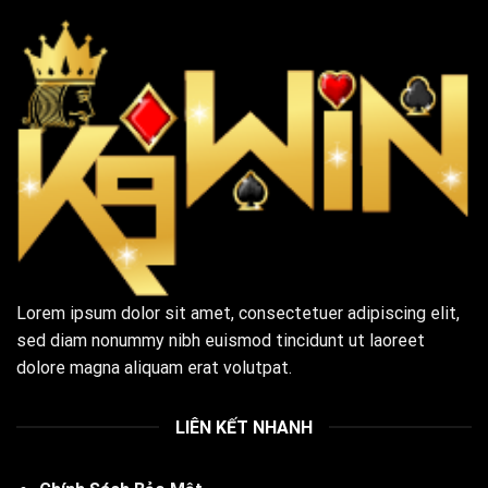
Lorem ipsum dolor sit amet, consectetuer adipiscing elit,
sed diam nonummy nibh euismod tincidunt ut laoreet
dolore magna aliquam erat volutpat.
LIÊN KẾT NHANH