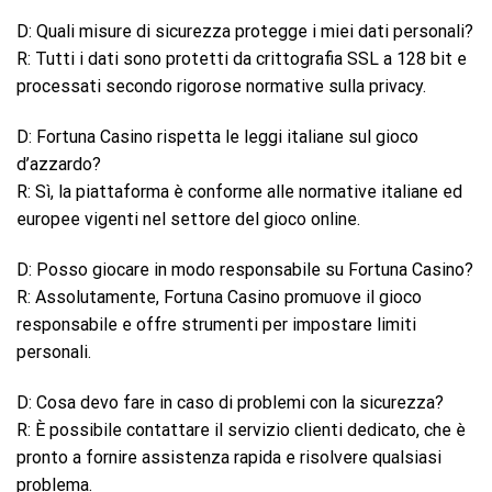
D: Quali misure di sicurezza protegge i miei dati personali?
R: Tutti i dati sono protetti da crittografia SSL a 128 bit e
processati secondo rigorose normative sulla privacy.
D: Fortuna Casino rispetta le leggi italiane sul gioco
d’azzardo?
R: Sì, la piattaforma è conforme alle normative italiane ed
europee vigenti nel settore del gioco online.
D: Posso giocare in modo responsabile su Fortuna Casino?
R: Assolutamente, Fortuna Casino promuove il gioco
responsabile e offre strumenti per impostare limiti
personali.
D: Cosa devo fare in caso di problemi con la sicurezza?
R: È possibile contattare il servizio clienti dedicato, che è
pronto a fornire assistenza rapida e risolvere qualsiasi
problema.