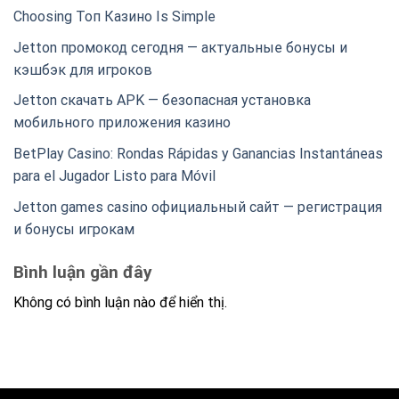
Choosing Топ Казино Is Simple
Jetton промокод сегодня — актуальные бонусы и
кэшбэк для игроков
Jetton скачать APK — безопасная установка
мобильного приложения казино
BetPlay Casino: Rondas Rápidas y Ganancias Instantáneas
para el Jugador Listo para Móvil
Jetton games casino официальный сайт — регистрация
и бонусы игрокам
Bình luận gần đây
Không có bình luận nào để hiển thị.