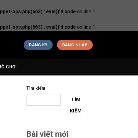
et-ops.php(663) : eval()'d code
on line
1
et-ops.php(663) : eval()'d code
on line
1
ĐĂNG KÝ
ĐĂNG NHẬP
RÒ CHƠI
Tìm kiếm
TÌM
KIẾM
Bài viết mới