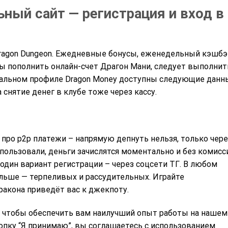
ный сайт — регистрация и вход в
 и Dragon Dungeon. Ежедневные бонусы, еженедельный кэшбэ
бы пополнить онлайн-счет Драгон Мани, следует выполнит
нальном профиле Dragon Money доступны следующие данн
снятие денег в клубе тоже через кассу.
е про p2p платежи – напрямую депнуть нельзя, только чере
спользовали, деньги зачислятся моментально и без комисс
один вариант регистрации – через соцсети ТГ. В любом
ольше — терпеливых и рассудительных. Играйте
дракона приведёт вас к джекпоту.
e, чтобы обеспечить вам наилучший опыт работы на нашем
опку “Я принимаю”, вы соглашаетесь с использованием