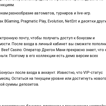
нкциям.
кам разнообразие автоматов, турниров и live-игр.
к BGaming, Pragmatic Play, Evolution, NetEnt и десятки друг
тронную почту, чтобы получать доступ к бонусам и
мости. После входа в личный кабинет вы сможете пополн
Beef Casino. Оператор Дрегон Мани прекрасно знает, что 
ньги. Поэтому в его коллекции есть демо версии всех
нусы» после входа в аккаунт. Известно, что VIP-статус
 месяц. Остаться на текущем уровне или достигнуть новог
ой суммы депозитов.