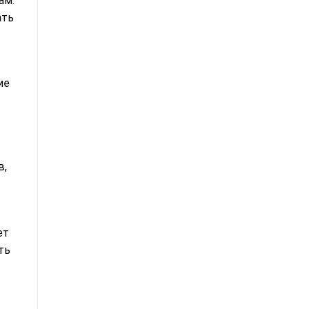
ам.
ать
ие
в,
ет
ть