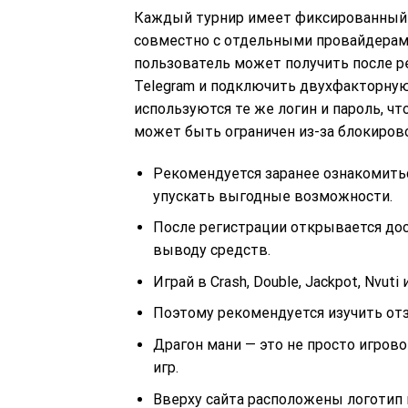
Каждый турнир имеет фиксированный 
совместно с отдельными провайдерам
пользователь может получить после ре
Telegram и подключить двухфакторную
используются те же логин и пароль, чт
может быть ограничен из-за блокиров
Рекомендуется заранее ознакомитьс
упускать выгодные возможности.
После регистрации открывается дос
выводу средств.
Играй в Crash, Double, Jackpot, Nvuti
Поэтому рекомендуется изучить отз
Драгон мани — это не просто игрово
игр.
Вверху сайта расположены логотип к