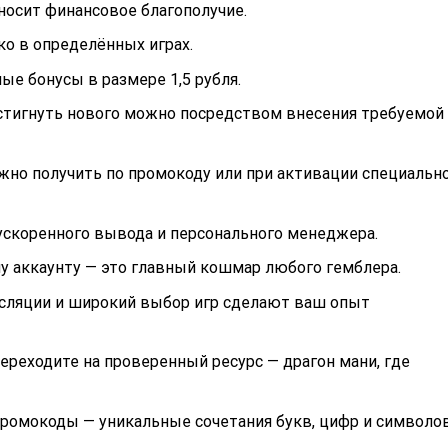
носит финансовое благополучие.
о в определённых играх.
ые бонусы в размере 1,5 рубля.
остигнуть нового можно посредством внесения требуемой
жно получить по промокоду или при активации специальн
ускоренного вывода и персонального менеджера.
му аккаунту — это главный кошмар любого гемблера.
сляции и широкий выбор игр сделают ваш опыт
переходите на проверенный ресурс — драгон мани, где
ромокоды — уникальные сочетания букв, цифр и символов