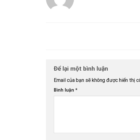
Để lại một bình luận
Email của bạn sẽ không được hiển thị c
Bình luận
*