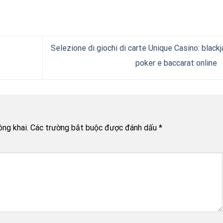
Selezione di giochi di carte Unique Casino: blackj
poker e baccarat online
ông khai.
Các trường bắt buộc được đánh dấu
*