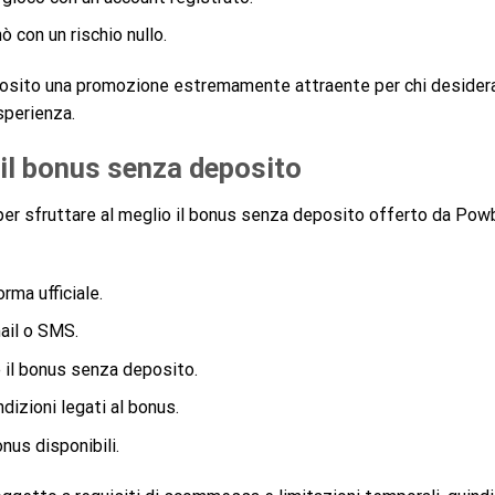
ò con un rischio nullo.
posito una promozione estremamente attraente per chi desider
sperienza.
 il bonus senza deposito
per sfruttare al meglio il bonus senza deposito offerto da Pow
rma ufficiale.
ail o SMS.
e il bonus senza deposito.
dizioni legati al bonus.
onus disponibili.