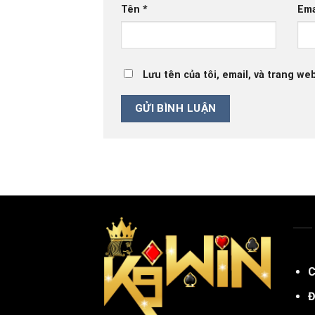
Tên
*
Ema
Lưu tên của tôi, email, và trang web
C
Đ