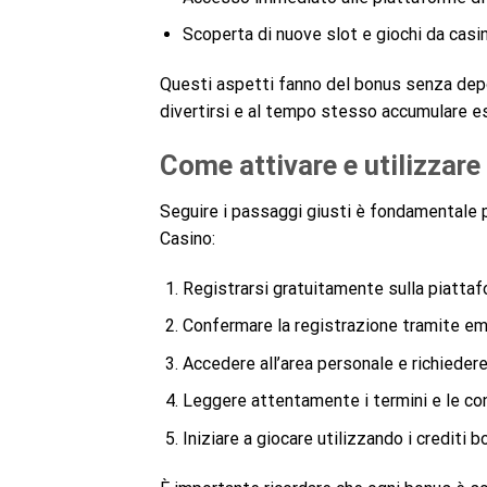
Scoperta di nuove slot e giochi da casin
Questi aspetti fanno del bonus senza de
divertirsi e al tempo stesso accumulare e
Come attivare e utilizzare
Seguire i passaggi giusti è fondamentale 
Casino:
Registrarsi gratuitamente sulla piattafo
Confermare la registrazione tramite em
Accedere all’area personale e richieder
Leggere attentamente i termini e le con
Iniziare a giocare utilizzando i crediti b