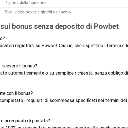
7 giorni dalla ricezione
Slot, video poker e giochi da tavolo
sui bonus senza deposito di Powbet
to?
iocatori registrati su Powbet Casino, che rispettino i termini e l
 ricevere il bonus?
tato automaticamente o su semplice richiesta, senza obbligo di
ute con il bonus?
 completato i requisiti di scommessa specificati nei termini del
 ai requisiti di puntata?
al 100% nei requisiti di scommessa, mentre altri giochi posso