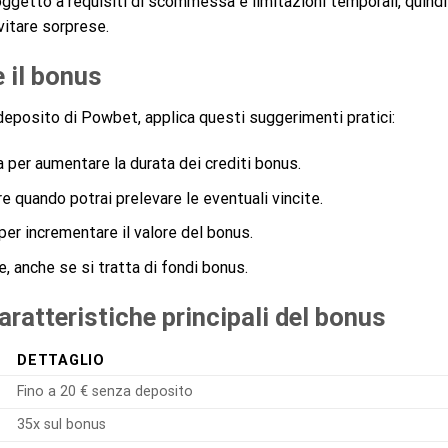
ggetto a requisiti di scommessa e limitazioni temporali, quindi
vitare sorprese.
 il bonus
eposito di Powbet, applica questi suggerimenti pratici:
 per aumentare la durata dei crediti bonus.
re quando potrai prelevare le eventuali vincite.
er incrementare il valore del bonus.
e, anche se si tratta di fondi bonus.
aratteristiche principali del bonus
DETTAGLIO
Fino a 20 € senza deposito
35x sul bonus