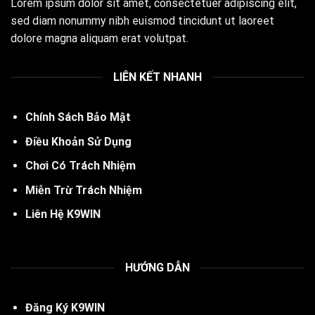
Lorem ipsum dolor sit amet, consectetuer adipiscing elit,
sed diam nonummy nibh euismod tincidunt ut laoreet
dolore magna aliquam erat volutpat.
LIÊN KẾT NHANH
Chính Sách Bảo Mật
Điều Khoản Sử Dụng
Chơi Có Trách Nhiệm
Miễn Trừ Trách Nhiệm
Liên Hệ K9WIN
HƯỚNG DẪN
Đăng Ký
K
9WIN