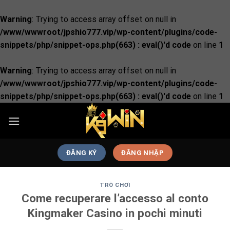
Warning
: Trying to access array offset on null in
/www/wwwroot/jpshio777.vip/wp-content/plugins/code-
snippets/php/snippet-ops.php(663) : eval()'d code
on line
1
Warning
: Trying to access array offset on null in
/www/wwwroot/jpshio777.vip/wp-content/plugins/code-
snippets/php/snippet-ops.php(663) : eval()'d code
on line
1
Bỏ
qua
nội
dung
ĐĂNG KÝ
ĐĂNG NHẬP
TRÒ CHƠI
Come recuperare l’accesso al conto
Kingmaker Casino in pochi minuti