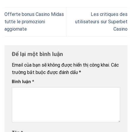
Offerte bonus Casino Midas
Les critiques des
tutte le promozioni
utilisateurs sur Superbet
aggiornate
Casino
Để lại một bình luận
Email của bạn sẽ không được hiển thị công khai.
Các
trường bắt buộc được đánh dấu
*
Bình luận
*