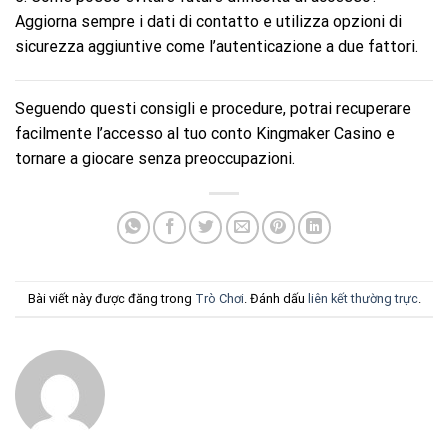
Aggiorna sempre i dati di contatto e utilizza opzioni di
sicurezza aggiuntive come l’autenticazione a due fattori.
Seguendo questi consigli e procedure, potrai recuperare
facilmente l’accesso al tuo conto Kingmaker Casino e
tornare a giocare senza preoccupazioni.
Bài viết này được đăng trong
Trò Chơi
. Đánh dấu
liên kết thường trực
.