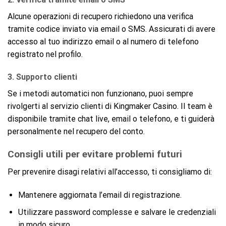
Alcune operazioni di recupero richiedono una verifica
tramite codice inviato via email o SMS. Assicurati di avere
accesso al tuo indirizzo email o al numero di telefono
registrato nel profilo.
3. Supporto clienti
Se i metodi automatici non funzionano, puoi sempre
rivolgerti al servizio clienti di Kingmaker Casino. Il team è
disponibile tramite chat live, email o telefono, e ti guiderà
personalmente nel recupero del conto.
Consigli utili per evitare problemi futuri
Per prevenire disagi relativi all’accesso, ti consigliamo di:
Mantenere aggiornata l’email di registrazione.
Utilizzare password complesse e salvare le credenziali
in modo sicuro.