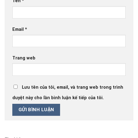
Tên
*
Email
*
Trang web
Lưu tên của tôi, email, và trang web trong trình
duyệt này cho lần bình luận kế tiếp của tôi.