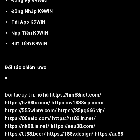
Đăng Ký
K
9WIN
Đăng Nhập K9WIN
Tải App K9WIN
Nạp Tiền K9WIN
Rút Tiền K9WIN
Đối tác chiến lược
x
Đối tác uy tín:
nổ hũ
https://hm88net.com/
https://hz88lx.com/
https://w1888vip.com/
https://555winny.com/
https://85pg666.vip/
https://88aaio.com/
https://tt88.in.net/
https://nk88.in.net/
https://eau88.com/
https://tt88.beer/
https://188v.design/
https://au88-