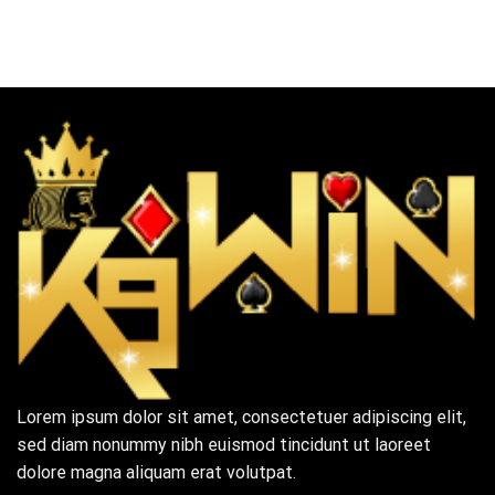
Lorem ipsum dolor sit amet, consectetuer adipiscing elit,
sed diam nonummy nibh euismod tincidunt ut laoreet
dolore magna aliquam erat volutpat.