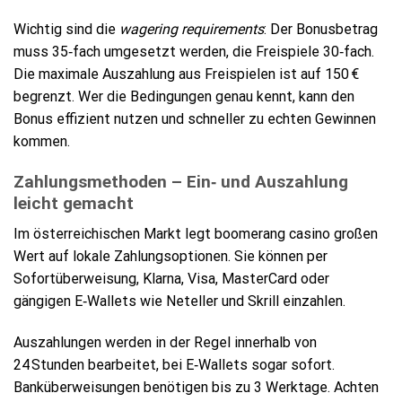
Wichtig sind die
wagering requirements
: Der Bonusbetrag
muss 35‑fach umgesetzt werden, die Freispiele 30‑fach.
Die maximale Auszahlung aus Freispielen ist auf 150 €
begrenzt. Wer die Bedingungen genau kennt, kann den
Bonus effizient nutzen und schneller zu echten Gewinnen
kommen.
Zahlungsmethoden – Ein‑ und Auszahlung
leicht gemacht
Im österreichischen Markt legt boomerang casino großen
Wert auf lokale Zahlungsoptionen. Sie können per
Sofortüberweisung, Klarna, Visa, MasterCard oder
gängigen E‑Wallets wie Neteller und Skrill einzahlen.
Auszahlungen werden in der Regel innerhalb von
24 Stunden bearbeitet, bei E‑Wallets sogar sofort.
Banküberweisungen benötigen bis zu 3 Werktage. Achten