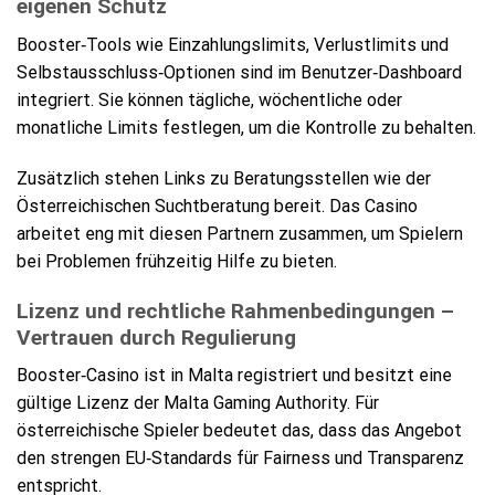
eigenen Schutz
Booster‑Tools wie Einzahlungslimits, Verlustlimits und
Selbstausschluss‑Optionen sind im Benutzer‑Dashboard
integriert. Sie können tägliche, wöchentliche oder
monatliche Limits festlegen, um die Kontrolle zu behalten.
Zusätzlich stehen Links zu Beratungsstellen wie der
Österreichischen Suchtberatung bereit. Das Casino
arbeitet eng mit diesen Partnern zusammen, um Spielern
bei Problemen frühzeitig Hilfe zu bieten.
Lizenz und rechtliche Rahmenbedingungen –
Vertrauen durch Regulierung
Booster‑Casino ist in Malta registriert und besitzt eine
gültige Lizenz der Malta Gaming Authority. Für
österreichische Spieler bedeutet das, dass das Angebot
den strengen EU‑Standards für Fairness und Transparenz
entspricht.