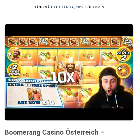
ĐĂNG VÀO
11 THÁNG 6, 2026
BỞI
ADMIN
Boomerang Casino Österreich –