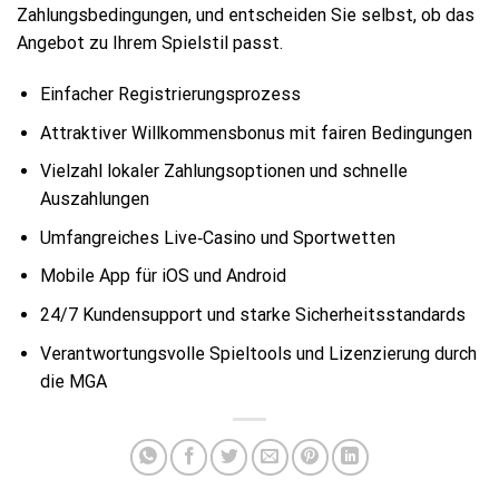
Zahlungsbedingungen, und entscheiden Sie selbst, ob das
Angebot zu Ihrem Spielstil passt.
Einfacher Registrierungsprozess
Attraktiver Willkommensbonus mit fairen Bedingungen
Vielzahl lokaler Zahlungsoptionen und schnelle
Auszahlungen
Umfangreiches Live‑Casino und Sportwetten
Mobile App für iOS und Android
24/7 Kundensupport und starke Sicherheitsstandards
Verantwortungsvolle Spieltools und Lizenzierung durch
die MGA