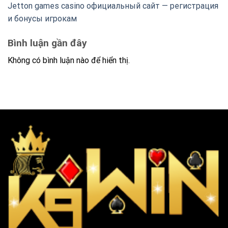
Jetton games casino официальный сайт — регистрация
и бонусы игрокам
Bình luận gần đây
Không có bình luận nào để hiển thị.