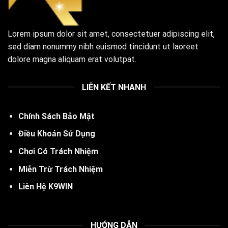
Lorem ipsum dolor sit amet, consectetuer adipiscing elit,
sed diam nonummy nibh euismod tincidunt ut laoreet
dolore magna aliquam erat volutpat.
LIÊN KẾT NHANH
Chính Sách Bảo Mật
Điều Khoản Sử Dụng
Chơi Có Trách Nhiệm
Miễn Trừ Trách Nhiệm
Liên Hệ K9WIN
HƯỚNG DẪN