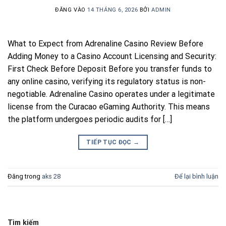
ĐĂNG VÀO
14 THÁNG 6, 2026
BỞI
ADMIN
What to Expect from Adrenaline Casino Review Before
Adding Money to a Casino Account Licensing and Security:
First Check Before Deposit Before you transfer funds to
any online casino, verifying its regulatory status is non-
negotiable. Adrenaline Casino operates under a legitimate
license from the Curacao eGaming Authority. This means
the platform undergoes periodic audits for […]
TIẾP TỤC ĐỌC
→
Đăng trong
aks 28
Để lại bình luận
Tìm kiếm