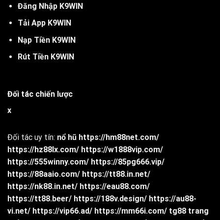
Đăng Nhập K9WIN
Tải App K9WIN
Nạp Tiền K9WIN
Rút Tiền K9WIN
Đối tác chiến lược
x
Đối tác uy tín:
nổ hũ
https://hm88net.com/
https://hz88lx.com/
https://w1888vip.com/
https://555winny.com/
https://85pg666.vip/
https://88aaio.com/
https://tt88.in.net/
https://nk88.in.net/
https://eau88.com/
https://tt88.beer/
https://188v.design/
https://au88-
vi.net/
https://vip66.ad/
https://mm66i.com/
tg88 trang