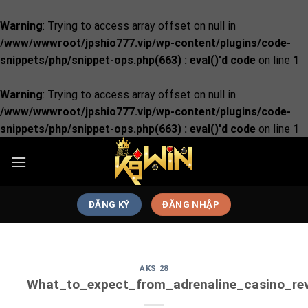
Warning
: Trying to access array offset on null in
/www/wwwroot/jpshio777.vip/wp-content/plugins/code-
snippets/php/snippet-ops.php(663) : eval()'d code
on line
1
Warning
: Trying to access array offset on null in
/www/wwwroot/jpshio777.vip/wp-content/plugins/code-
snippets/php/snippet-ops.php(663) : eval()'d code
on line
1
Bỏ
qua
nội
dung
ĐĂNG KÝ
ĐĂNG NHẬP
AKS 28
What_to_expect_from_adrenaline_casino_re