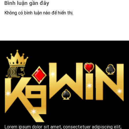
Bình luận gần đây
Không có bình luận nào để hiển thị.
Lorem ipsum dolor sit amet, consectetuer adipiscing elit,