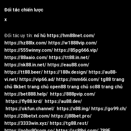
Đối tác chiến lược
x
Đối tác uy tín:
nổ hũ
https://hm88net.com/
https://hz88lx.com/
https://w1888vip.com/
https://555winny.com/
https://85pg666.vip/
https://88aaio.com/
https://tt88.in.net/
https://nk88.in.net/
https://eau88.com/
https://tt88.beer/
https://188v.design/
https://au88-
vi.net/
https://vip66.ad/
https://mm66i.com/
tg88 trang
chủ
8kbet trang chủ
open88 trang chủ
sc88 trang chủ
https://bet888.help/
https://888pvip.com/
https://fly88.krd/
https://au88.dev/
https://okfun.channel/
https://x88.ing/
https://go99.ch/
https://28betxt.com/
https://j88bet.pro/
https://3333win.xyz/
https://tg88.rest/
https://nohu90com.co/
https://sc88vi.com/
789F