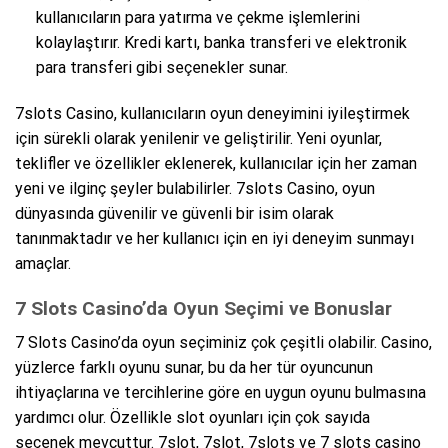
kullanıcıların para yatırma ve çekme işlemlerini
kolaylaştırır. Kredi kartı, banka transferi ve elektronik
para transferi gibi seçenekler sunar.
7slots Casino, kullanıcıların oyun deneyimini iyileştirmek
için sürekli olarak yenilenir ve geliştirilir. Yeni oyunlar,
teklifler ve özellikler eklenerek, kullanıcılar için her zaman
yeni ve ilginç şeyler bulabilirler. 7slots Casino, oyun
dünyasında güvenilir ve güvenli bir isim olarak
tanınmaktadır ve her kullanıcı için en iyi deneyim sunmayı
amaçlar.
7 Slots Casino’da Oyun Seçimi ve Bonuslar
7 Slots Casino’da oyun seçiminiz çok çeşitli olabilir. Casino,
yüzlerce farklı oyunu sunar, bu da her tür oyuncunun
ihtiyaçlarına ve tercihlerine göre en uygun oyunu bulmasına
yardımcı olur. Özellikle slot oyunları için çok sayıda
seçenek mevcuttur. 7slot, 7slot, 7slots ve 7 slots casino