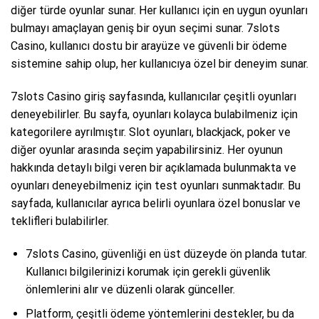
diğer türde oyunlar sunar. Her kullanıcı için en uygun oyunları
bulmayı amaçlayan geniş bir oyun seçimi sunar. 7slots
Casino, kullanıcı dostu bir arayüze ve güvenli bir ödeme
sistemine sahip olup, her kullanıcıya özel bir deneyim sunar.
7slots Casino giriş sayfasında, kullanıcılar çeşitli oyunları
deneyebilirler. Bu sayfa, oyunları kolayca bulabilmeniz için
kategorilere ayrılmıştır. Slot oyunları, blackjack, poker ve
diğer oyunlar arasında seçim yapabilirsiniz. Her oyunun
hakkında detaylı bilgi veren bir açıklamada bulunmakta ve
oyunları deneyebilmeniz için test oyunları sunmaktadır. Bu
sayfada, kullanıcılar ayrıca belirli oyunlara özel bonuslar ve
teklifleri bulabilirler.
7slots Casino, güvenliği en üst düzeyde ön planda tutar.
Kullanıcı bilgilerinizi korumak için gerekli güvenlik
önlemlerini alır ve düzenli olarak günceller.
Platform, çeşitli ödeme yöntemlerini destekler, bu da